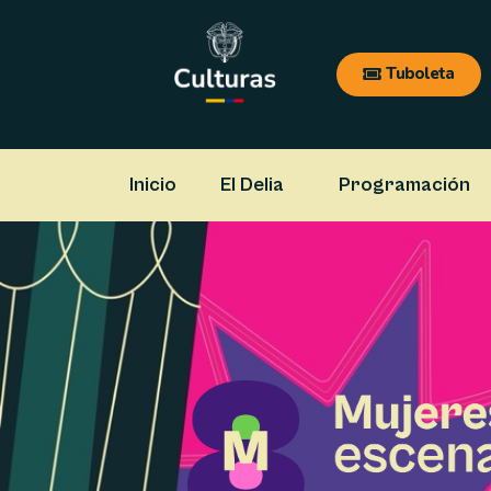
Ir
al
Tuboleta
contenido
Inicio
El Delia
Programación