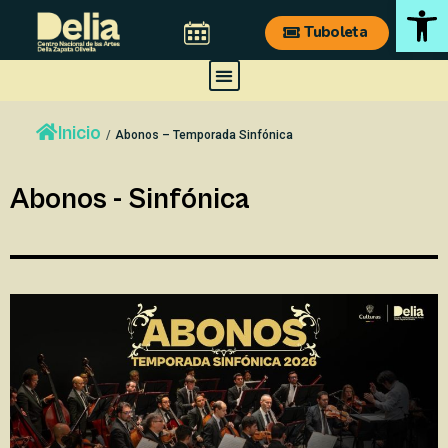
Ab
Ir
Tuboleta
al
contenido
M
e
n
Inicio
/
Abonos – Temporada Sinfónica
u
Abonos - Sinfónica