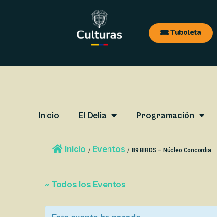
Ir
Navegación
al
de
Tuboleta
contenido
entradas
Inicio
El Delia
Programación
Inicio
Eventos
/
/
89 BIRDS – Núcleo Concordia
« Todos los Eventos