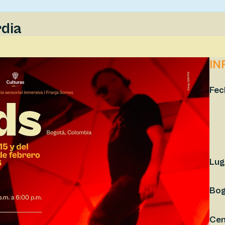
dia
IN
Fec
Lug
Bog
Cen