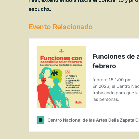
real, extendiéndola hacia el concierto y pr
escucha.
Evento Relacionado