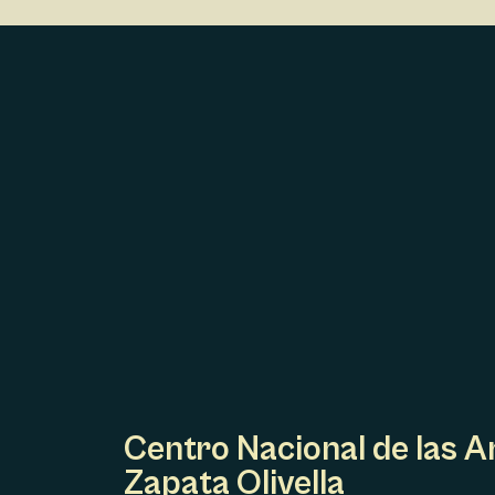
I
Ó
N
D
E
L
E
V
E
N
T
O
Centro Nacional de las A
Zapata Olivella