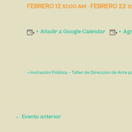
FEBRERO 12
FEBRERO 22
10:00 AM
3
–
Añadir a Google Calendar
Agr
N
«
Invitación Pública – Taller de Dirección de Arte
A
V
E
G
←
Evento anterior
A
C