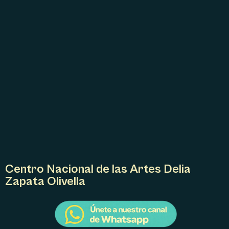
D
E
L
E
V
E
N
T
O
Centro Nacional de las Artes Delia
Zapata Olivella