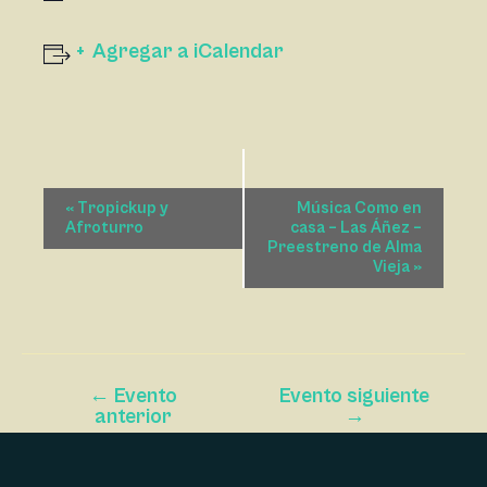
Agregar a iCalendar
N
«
Tropickup y
Música Como en
A
Afroturro
casa – Las Áñez –
Preestreno de Alma
V
Vieja
»
E
G
A
C
←
Evento
Evento siguiente
I
anterior
→
Ó
N