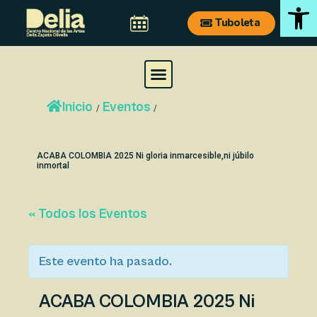
Ab
Ir
Navegación
Tuboleta
al
de
contenido
entradas
M
e
Inicio
Eventos
n
/
/
u
ACABA COLOMBIA 2025 Ni gloria inmarcesible,ni júbilo
inmortal
« Todos los Eventos
Este evento ha pasado.
ACABA COLOMBIA 2025 Ni