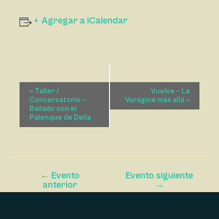
Agregar a iCalendar
N
«
Taller /
Vuelve – La
A
Conversatorio –
Vorágine más allá
»
Bailado con el
V
Palenque de Delia
E
G
A
C
←
Evento
Evento siguiente
I
anterior
→
Ó
N