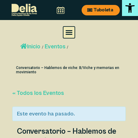
Ab
Ir
Navegación
Tuboleta
al
de
contenido
entradas
M
e
Inicio
Eventos
n
/
/
u
Conversatorio – Hablemos de viche: B/Viche y memorias en
movimiento
« Todos los Eventos
Este evento ha pasado.
Conversatorio – Hablemos de