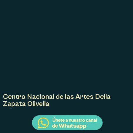
D
E
L
E
V
E
N
T
O
Centro Nacional de las Artes Delia
Zapata Olivella