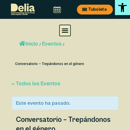
Ab
Ir
Navegación
Tuboleta
al
de
contenido
entradas
M
e
Inicio
Eventos
n
/
/
u
Conversatorio – Trepándonos en el género
« Todos los Eventos
Este evento ha pasado.
Conversatorio – Trepándonos
en el género