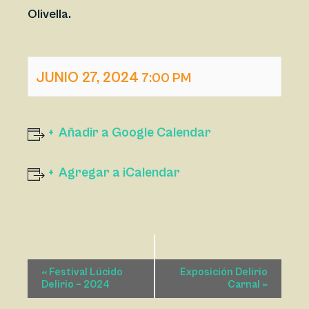
Olivella.
JUNIO 27, 2024
7:00 PM
Añadir a Google Calendar
Agregar a iCalendar
N
«
Festival Lúcido
Exposición Delirio
A
Delirio – 2024
Carnal
»
V