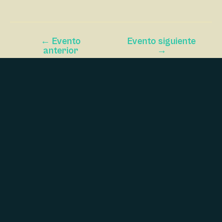
E
G
A
←
Evento
Evento siguiente
anterior
→
C
I
Ó
N
D
E
L
E
V
E
N
T
O