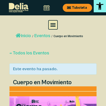
Ab
Ir
Navegación
Tuboleta
al
de
contenido
entradas
M
e
Inicio
Eventos
n
/
/
Cuerpo en Movimiento
u
« Todos los Eventos
Este evento ha pasado.
Cuerpo en Movimiento