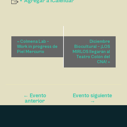
Agregar a iCalendar
N
«
Colmena Lab –
Diciembre
A
Work in progress de
Biocultural – ¡LOS
Piel Mercurio
MIRLOS llegarán al
V
Teatro Colón del
CNA!
»
E
G
A
C
I
←
Evento
Evento siguiente
anterior
→
Ó
N
D