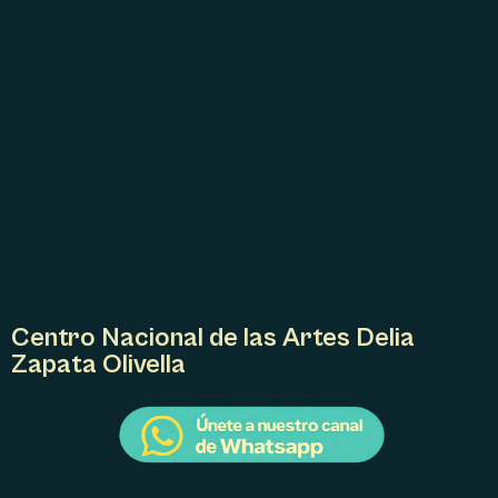
E
L
E
V
E
N
T
O
Centro Nacional de las Artes Delia
Zapata Olivella