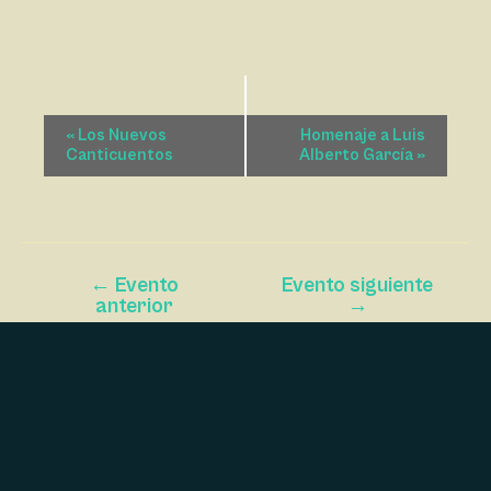
N
«
Los Nuevos
Homenaje a Luis
A
Canticuentos
Alberto García
»
V
E
G
A
←
Evento
Evento siguiente
anterior
→
C
I
Ó
N
D
E