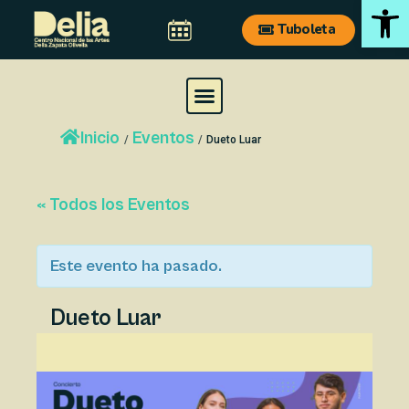
Ab
Ir
Navegación
Tuboleta
al
de
contenido
entradas
M
e
Inicio
Eventos
n
/
/
Dueto Luar
u
« Todos los Eventos
Este evento ha pasado.
Dueto Luar