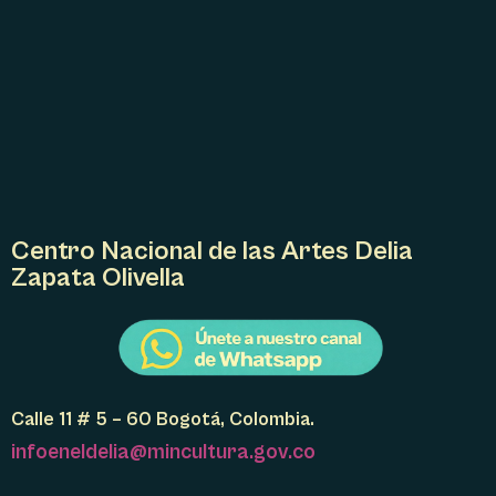
L
E
V
E
N
T
O
Centro Nacional de las Artes Delia
Zapata Olivella
Calle 11 # 5 – 60 Bogotá, Colombia.
infoeneldelia@mincultura.gov.co