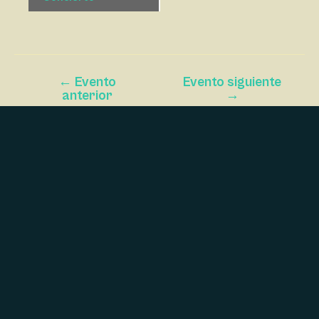
E
G
A
C
←
Evento
Evento siguiente
I
anterior
→
Ó
N
D
E
L
E
V
E
N
T
O