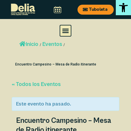
Ab
Ir
Navegación
Tuboleta
al
de
contenido
entradas
M
e
Inicio
Eventos
n
/
/
u
Encuentro Campesino – Mesa de Radio itinerante
« Todos los Eventos
Este evento ha pasado.
Encuentro Campesino – Mesa
de Radio itinerante