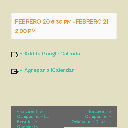
FEBRERO 20
FEBRERO 21
6:30 PM
–
2:00 PM
Add to Google Calenda
Agregar a iCalendar
N
«
Encuentro
Encuentro
A
Campesino – La
Campesino –
Errática –
Orkéseos – Danza
»
V
Concierto