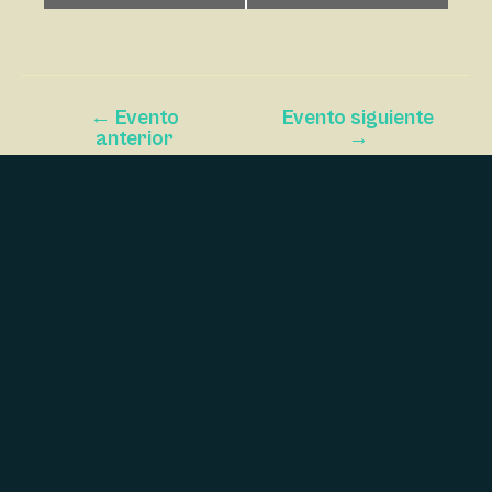
V
E
G
A
←
Evento
Evento siguiente
C
anterior
→
I
Ó
N
D
E
L
E
V
E
N
T