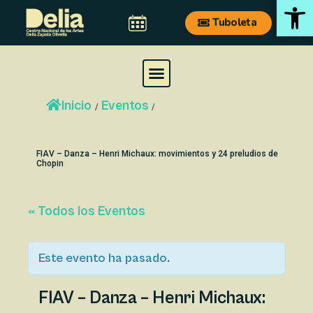
Ab
Ir
Navegación
Tuboleta
al
de
contenido
entradas
M
e
Inicio
Eventos
n
/
/
u
FIAV – Danza – Henri Michaux: movimientos y 24 preludios de
Chopin
« Todos los Eventos
Este evento ha pasado.
FIAV – Danza – Henri Michaux: