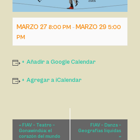
MARZO 27
MARZO 29
8:00 PM
5:00
–
PM
Añadir a Google Calendar
Agregar a iCalendar
N
«
FIAV – Teatro –
FIAV – Danza –
A
Gonawindúa: el
Geografías líquidas
corazón del mundo
»