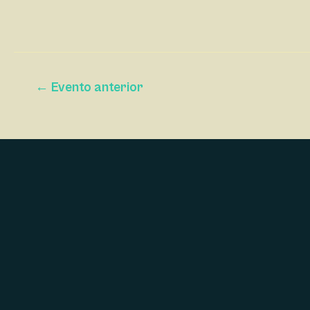
V
E
G
A
←
Evento anterior
C
I
Ó
N
D
E
L
E
V
E