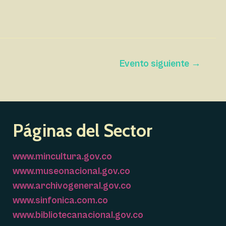
Evento siguiente
→
Páginas del Sector
www.mincultura.gov.co
www.museonacional.gov.co
www.archivogeneral.gov.co
www.sinfonica.com.co
www.bibliotecanacional.gov.co