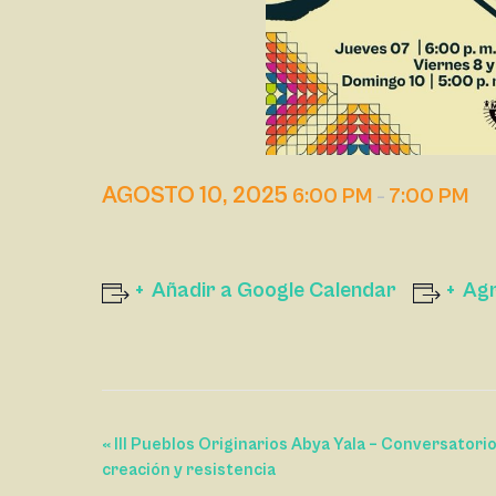
AGOSTO 10, 2025
6:00 PM
7:00 PM
–
Añadir a Google Calendar
Agr
N
«
III Pueblos Originarios Abya Yala – Conversatorio 
creación y resistencia
A