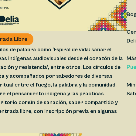
Bog
Cen
rada Libre
Del
ulos de palabra como ‘Espiral de vida: sanar el
as indígenas audiovisuales desde el corazón de la
Más
Pue
eación y resistencia’, entre otros. Los círculos de
Suba y acompañados por sabedores de diversas
tual entre el fuego, la palabra y la comunidad.
Min
re el pensamiento indígena y las prácticas
Sab
rritorio común de sanación, saber compartido y
ntrada libre, con inscripción previa en algunas