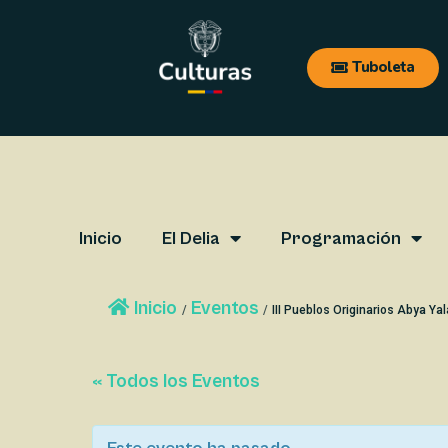
Ir
Navegación
al
de
Tuboleta
contenido
entradas
Inicio
El Delia
Programación
Inicio
Eventos
/
/
III Pueblos Originarios Abya Yal
« Todos los Eventos