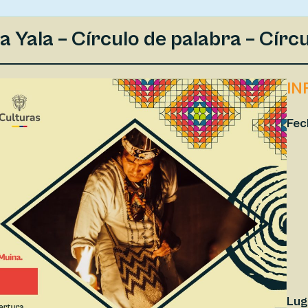
a Yala – Círculo de palabra – Círc
IN
Fec
Lug