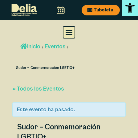
Ab
Ir
Navegación
Tuboleta
al
de
contenido
entradas
M
e
Inicio
Eventos
n
/
/
u
Sudor – Conmemoración LGBTIQ+
« Todos los Eventos
Este evento ha pasado.
Sudor – Conmemoración
LGBTIQ+