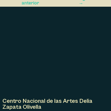
I
anterior
→
Ó
N
D
E
L
E
V
E
N
T
O
Centro Nacional de las Artes Delia
Zapata Olivella