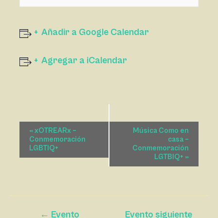
Añadir a Google Calendar
Agregar a iCalendar
N
«
xOTREARx –
Música Como en
A
Conmemoración
casa –
LGBTIQ+
Conmemoración
V
LGTBIQ+
»
E
G
A
C
←
Evento
Evento siguiente