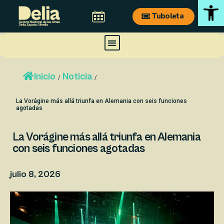
Ab
Ir
Tuboleta
al
contenido
Menu
Inicio
Noticia
/
/
La Vorágine más allá triunfa en Alemania con seis funciones
agotadas
La Vorágine más allá triunfa en Alemania
con seis funciones agotadas
julio 8, 2026