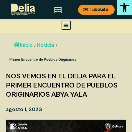
Ab
Ir
Tuboleta
al
contenido
Menu
Inicio
Noticia
/
/
Primer Encuentro de Pueblos Originarios
NOS VEMOS EN EL DELIA PARA EL
PRIMER ENCUENTRO DE PUEBLOS
ORIGINARIOS ABYA YALA
agosto 1, 2023